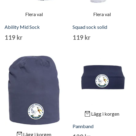
Flera val
Flera val
Ability Mid Sock
Squad sock solid
119 kr
119 kr
Lägg i korgen
Pannband
Lägg i korgen