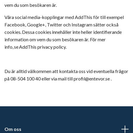
vem du som besökaren är.
Våra social media-kopplingar med
AddThis
för till exempel
Facebook, Google+, Twitter och
Instagram
sätter också
cookies
.
Dessa cookies innehåller inte heller identifierande
information om vem du som besökaren är. För mer
info, se
AddThis
privacy
policy
.
Du är alltid välkommen att kontakta oss vid eventuella frågor
på 08-
504 100 40
eller
via
mail
till
profil@entevor.se
.
Om oss