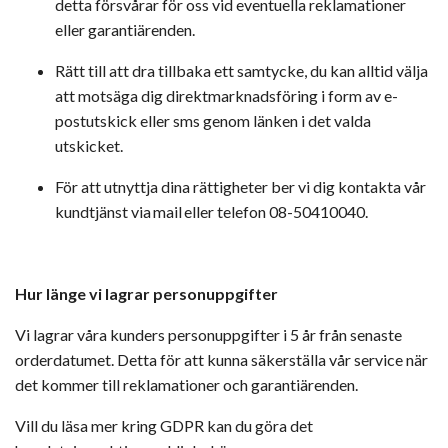
detta försvårar för oss vid eventuella reklamationer
eller garantiärenden.
Rätt till att dra tillbaka ett samtycke
, du kan alltid välja
att motsäga dig direktmarknadsföring i form av e-
postutskick eller sms genom länken i det valda
utskicket.
För att utnyttja dina rättigheter ber vi dig kontakta vår
kundtjänst via
mail
eller telefon 08-
50410040
.
Hur länge vi lagrar personuppgifter
Vi lagrar våra kunders personuppgifter i 5 år från senaste
orderdatumet. Detta för att kunna säkerställa vår service när
det kommer till reklamationer och garantiärenden.
Vill du läsa mer kring GDPR kan du göra det