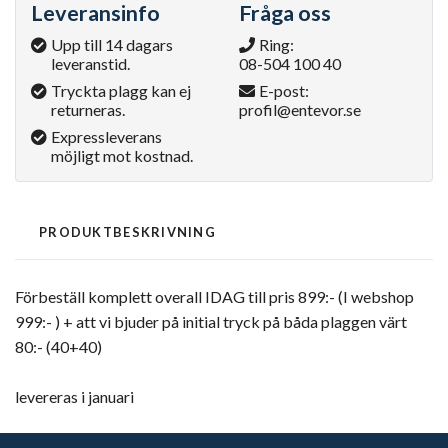
Leveransinfo
Fråga oss
Upp till 14 dagars
Ring:
leveranstid.
08-504 100 40
Tryckta plagg kan ej
E-post:
returneras.
profil@entevor.se
Expressleverans
möjligt mot kostnad.
PRODUKTBESKRIVNING
Förbeställ komplett overall IDAG till pris 899:- (I webshop
999:- ) + att vi bjuder på initial tryck på båda plaggen värt
80:- (40+40)
levereras i januari