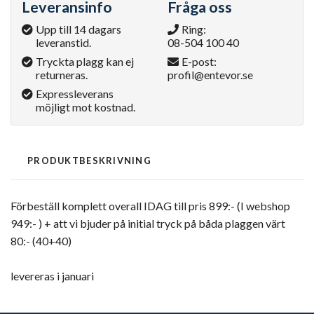
Leveransinfo
Fråga oss
Upp till 14 dagars
Ring:
leveranstid.
08-504 100 40
Tryckta plagg kan ej
E-post:
returneras.
profil@entevor.se
Expressleverans
möjligt mot kostnad.
PRODUKTBESKRIVNING
Förbeställ komplett overall IDAG till pris 899:- (I webshop
949:- ) + att vi bjuder på initial tryck på båda plaggen värt
80:- (40+40)
levereras i januari