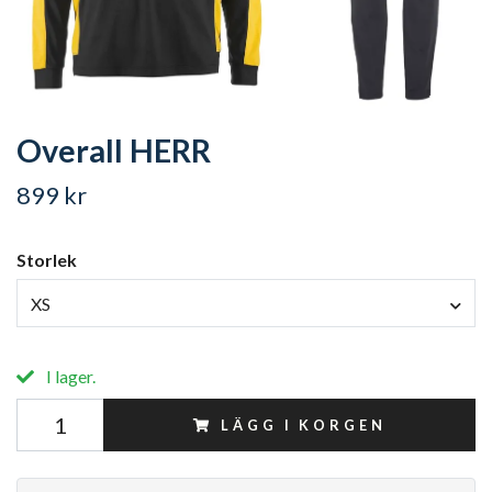
Overall HERR
899 kr
Storlek
XS
I lager.
LÄGG I KORGEN