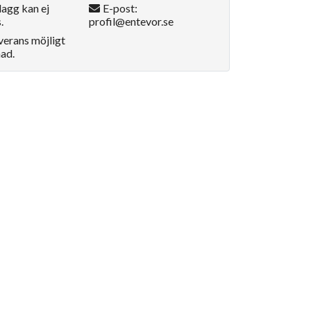
lagg kan ej
E-post:
.
profil@entevor.se
verans möjligt
ad.