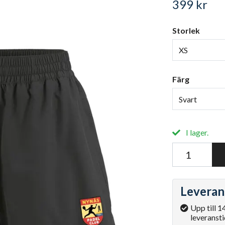
399 kr
Storlek
XS
Färg
Svart
I lager.
Leveran
Upp till 1
leveransti