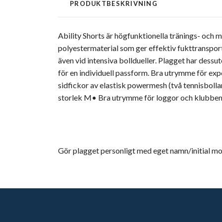
PRODUKTBESKRIVNING
Ability Shorts är högfunktionella tränings- och m
polyestermaterial som ger effektiv fukttransport
även vid intensiva bolldueller. Plagget har dessut
för en individuell passform. Bra utrymme för exp
sidfickor av elastisk powermesh (två tennisbolla
storlek M• Bra utrymme för loggor och klubb
Gör plagget personligt med eget namn/initial mo
Om oss