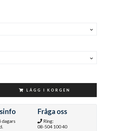
LÄGG I KORGEN
sinfo
Fråga oss
4 dagars
Ring:
d.
08-504 100 40