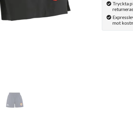
Tryckta p
returneras
Expressle
mot kostn