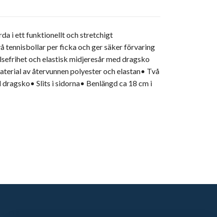
a i ett funktionellt och stretchigt
 tennisbollar per ficka och ger säker förvaring
relsefrihet och elastisk midjeresår med dragsko
material av återvunnen polyester och elastan• Två
d dragsko• Slits i sidorna• Benlängd ca 18 cm i
äs mer