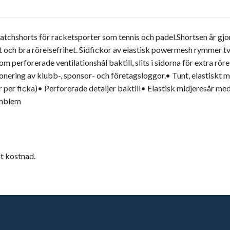
atchshorts för racketsporter som tennis och padel.Shortsen är gjord
 och bra rörelsefrihet. Sidfickor av elastisk powermesh rymmer två
om perforerade ventilationshål baktill, slits i sidorna för extra rö
onering av klubb-, sponsor- och företagsloggor.• Tunt, elastiskt 
r per ficka)• Perforerade detaljer baktill• Elastisk midjeresår me
emblem
t kostnad.
Adress
L