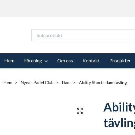
Hem
Förening
Om oss
Kontakt
Produkter
Hem
Nynäs Padel Club
Dam
Ability Shorts dam tävling
Abili
tävlin