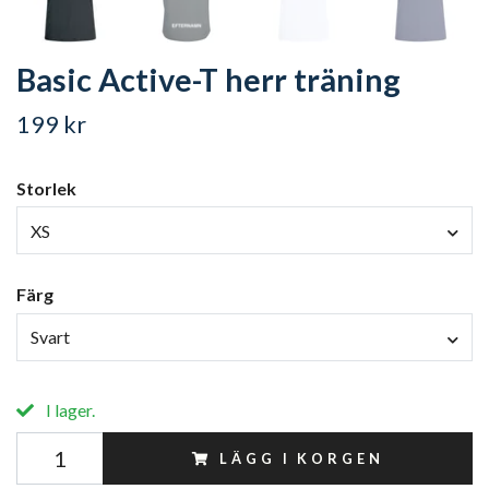
Basic Active-T herr träning
199 kr
Storlek
XS
Färg
Svart
I lager.
LÄGG I KORGEN