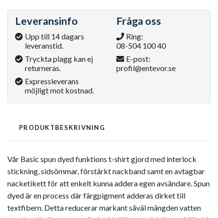
Leveransinfo
Fråga oss
Upp till 14 dagars
Ring:
leveranstid.
08-504 100 40
Tryckta plagg kan ej
E-post:
returneras.
profil@entevor.se
Expressleverans
möjligt mot kostnad.
PRODUKTBESKRIVNING
Vår Basic spun dyed funktions t-shirt gjord med interlock
stickning, sidsömmar, förstärkt nackband samt en avtagbar
nacketikett för att enkelt kunna addera egen avsändare. Spun
dyed är en process där färgpigment adderas dirket till
textfibern. Detta reducerar markant såväl mängden vatten