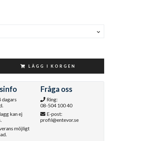
LÄGG I KORGEN
sinfo
Fråga oss
4 dagars
Ring:
d.
08-504 100 40
lagg kan ej
E-post:
.
profil@entevor.se
verans möjligt
ad.