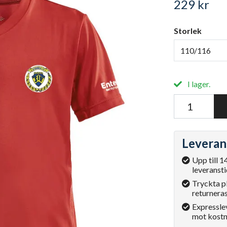
229 kr
Storlek
110/116
I lager.
Leveran
Upp till 1
leveransti
Tryckta p
returneras
Expressle
mot kostn