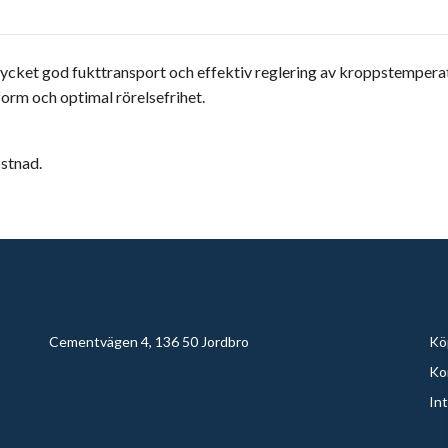
mycket god fukttransport och effektiv reglering av kroppstempera
orm och optimal rörelsefrihet.
ostnad.
Adress
L
Cementvägen 4, 136 50 Jordbro
Köp
Ko
Int