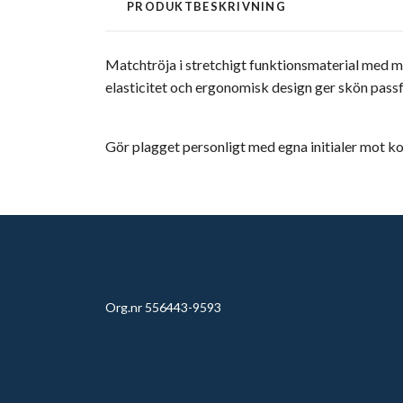
PRODUKTBESKRIVNING
Matchtröja i stretchigt funktionsmaterial med 
elasticitet och ergonomisk design ger skön passf
Gör plagget personligt med egna initialer mot k
Om oss
Org.nr 556443-9593