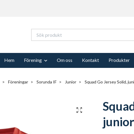
Hem
Förening
Om oss
Kontakt
Produkter
Föreningar
Sorunda IF
Junior
Squad Go Jersey Solid, jun
Squad
junio