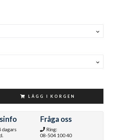
LÄGG I KORGEN
sinfo
Fråga oss
4 dagars
Ring:
d.
08-504 100 40