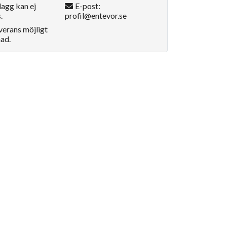
lagg kan ej
E-post:
.
profil@entevor.se
verans möjligt
ad.