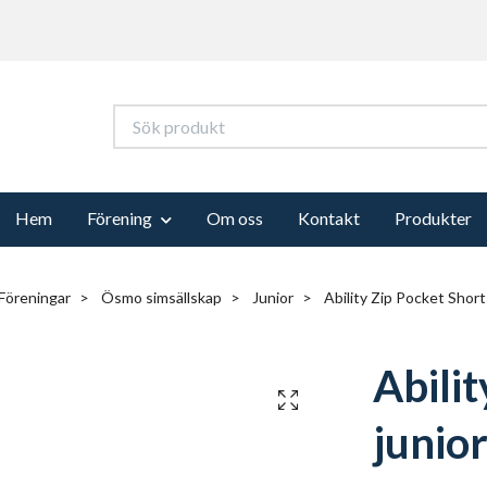
Hem
Förening
Om oss
Kontakt
Produkter
Föreningar
Ösmo simsällskap
Junior
Ability Zip Pocket Short
Abilit
junio