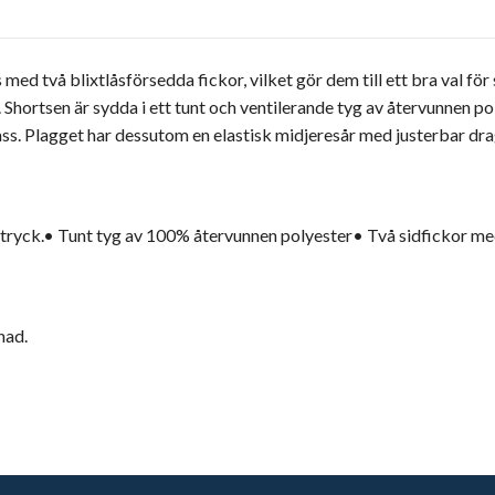
 med två blixtlåsförsedda fickor, vilket gör dem till ett bra val fö
 Shortsen är sydda i ett tunt och ventilerande tyg av återvunnen p
pass. Plagget har dessutom en elastisk midjeresår med justerbar dr
 uttryck.• Tunt tyg av 100% återvunnen polyester• Två sidfickor m
nad.