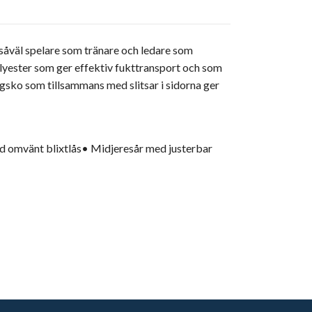
r såväl spelare som tränare och ledare som
olyester som ger effektiv fukttransport och som
agsko som tillsammans med slitsar i sidorna ger
ed omvänt blixtlås• Midjeresår med justerbar