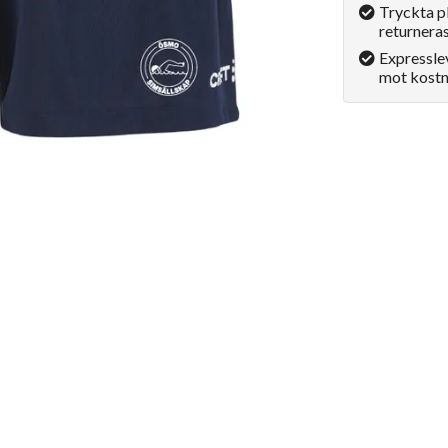
Tryckta p
returneras
Expressle
mot kostn