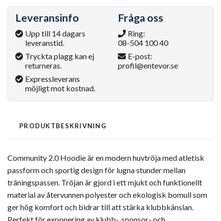
Leveransinfo
Fråga oss
Upp till 14 dagars
Ring:
leveranstid.
08-504 100 40
Tryckta plagg kan ej
E-post:
returneras.
profil@entevor.se
Expressleverans
möjligt mot kostnad.
PRODUKTBESKRIVNING
Community 2.0 Hoodie är en modern huvtröja med atletisk
passform och sportig design för lugna stunder mellan
träningspassen. Tröjan är gjord i ett mjukt och funktionellt
material av återvunnen polyester och ekologisk bomull som
ger hög komfort och bidrar till att stärka klubbkänslan.
Perfekt för exponering av klubb-, sponsor- och