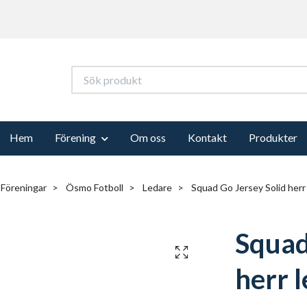
Hem
Förening
Om oss
Kontakt
Produkter
Föreningar
Ösmo Fotboll
Ledare
Squad Go Jersey Solid herr
Squad
herr 