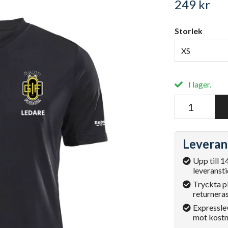
249 kr
Storlek
XS
I lager.
Leveran
Upp till 1
leveransti
Tryckta p
returneras
Expressle
mot kostn