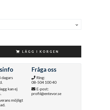
LÄGG I KORGEN
sinfo
Fråga oss
4 dagars
Ring:
d.
08-504 100 40
lagg kan ej
E-post:
.
profil@entevor.se
verans möjligt
ad.