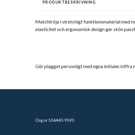
PRODUKTBESKRIVNING
Matchtröja i stretchigt funktionsmaterial med 
elasticitet och ergonomisk design ger skön passf
Gör plagget personligt med egna initialer/siffra
Om oss
Org.nr 556443-9593