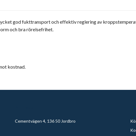
mycket god fukttransport och effektiv reglering av kroppstempera
orm och bra rörelsefrihet.
 mot kostnad.
Adress
L
Cementvägen 4, 136 50 Jordbro
Köp
Ko