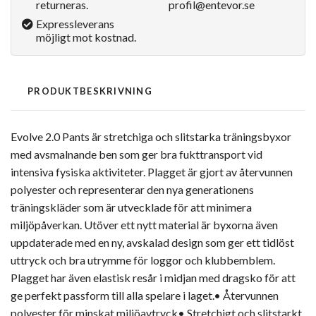
returneras.
profil@entevor.se
Expressleverans
möjligt mot kostnad.
PRODUKTBESKRIVNING
Evolve 2.0 Pants är stretchiga och slitstarka träningsbyxor
med avsmalnande ben som ger bra fukttransport vid
intensiva fysiska aktiviteter. Plagget är gjort av återvunnen
polyester och representerar den nya generationens
träningskläder som är utvecklade för att minimera
miljöpåverkan. Utöver ett nytt material är byxorna även
uppdaterade med en ny, avskalad design som ger ett tidlöst
uttryck och bra utrymme för loggor och klubbemblem.
Plagget har även elastisk resår i midjan med dragsko för att
ge perfekt passform till alla spelare i laget.• Återvunnen
polyester för minskat miljöavtryck• Stretchigt och slitstarkt