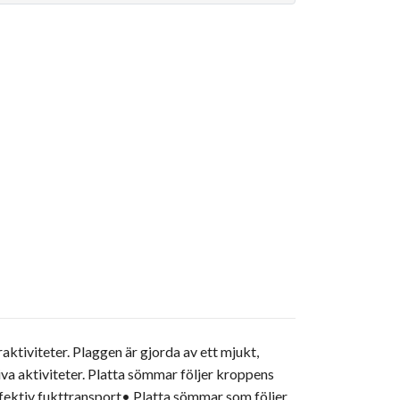
aktiviteter. Plaggen är gjorda av ett mjukt,
va aktiviteter. Platta sömmar följer kroppens
fektiv fukttransport• Platta sömmar som följer