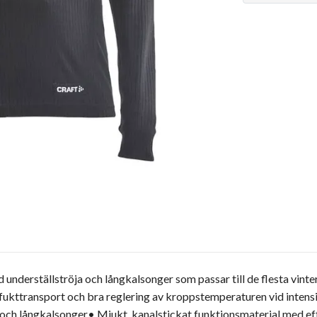
underställströja och långkalsonger som passar till de flesta vinter
fukttransport och bra reglering av kroppstemperaturen vid intensi
 och långkalsonger• Mjukt, kanalstickat funktionsmaterial med ef