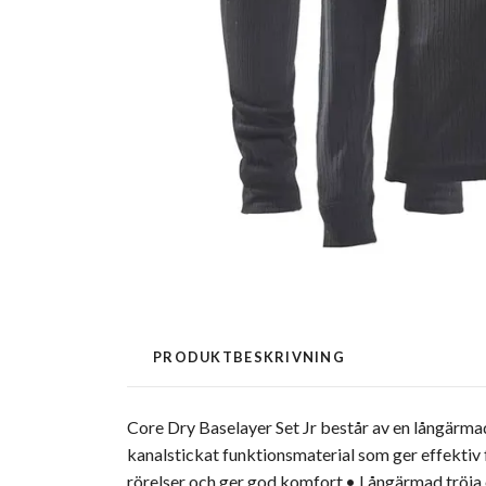
PRODUKTBESKRIVNING
Core Dry Baselayer Set Jr består av en långärmad 
kanalstickat funktionsmaterial som ger effektiv 
rörelser och ger god komfort.• Långärmad tröja