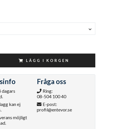
LÄGG I KORGEN
sinfo
Fråga oss
4 dagars
Ring:
d.
08-504 100 40
lagg kan ej
E-post:
.
profil@entevor.se
verans möjligt
ad.