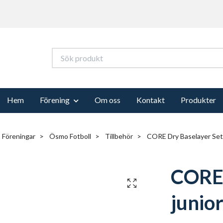
Hem
Förening
Om oss
Kontakt
Produkter
Föreningar
Ösmo Fotboll
Tillbehör
CORE Dry Baselayer Set 
CORE 
junio