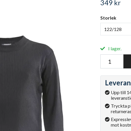
349 kr
Storlek
122/128
I lager.
Leveran
Upp till 1
leveransti
Tryckta p
returneras
Expressle
mot kostn