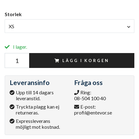
Storlek
XS
I lager.
LÄGG I KORGEN
Leveransinfo
Fråga oss
Upp till 14 dagars
Ring:
leveranstid.
08-504 100 40
Tryckta plagg kan ej
E-post:
returneras.
profil@entevor.se
Expressleverans
möjligt mot kostnad.