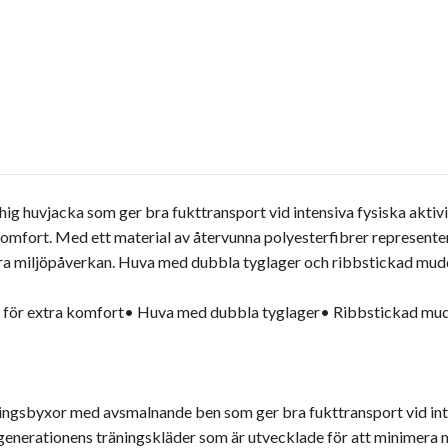
hig huvjacka som ger bra fukttransport vid intensiva fysiska aktivi
komfort. Med ett material av återvunna polyesterfibrer represente
era miljöpåverkan. Huva med dubbla tyglager och ribbstickad mudd
a för extra komfort• Huva med dubbla tyglager• Ribbstickad mudd
äningsbyxor med avsmalnande ben som ger bra fukttransport vid inten
enerationens träningskläder som är utvecklade för att minimera mi