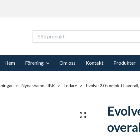
Hem
Förening
Om oss
Kontakt
Produkter
eningar
Nynäshamns IBK
Ledare
Evolve 2.0 komplett overall,
Evolv
overal