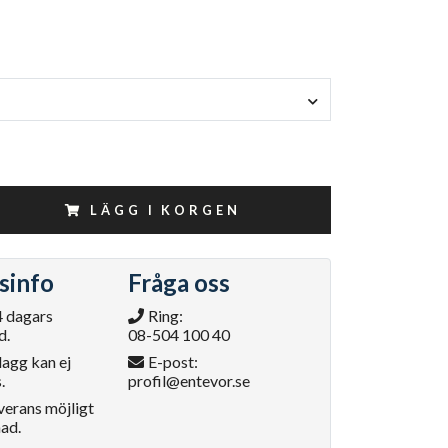
LÄGG I KORGEN
sinfo
Fråga oss
4 dagars
Ring:
d.
08-504 100 40
lagg kan ej
E-post:
.
profil@entevor.se
verans möjligt
ad.