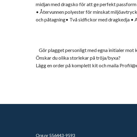
midjan med dragsko för att ge perfekt passform til
• Återvunnen polyester för minskat miljöavtryck•
och påtagning• Två sidfickor med dragkedja • A
Gör plagget personligt med egna initialer mot 
Önskar du olika storlekar på tröja/byxa?
Lägg en order på komplett kit och maila
Profil@
Om oss
Org.nr 556443-9593