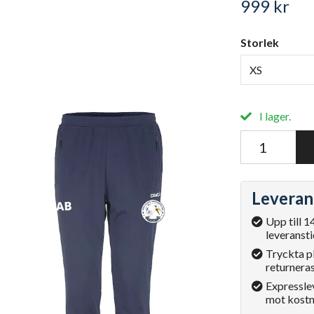
999 kr
Storlek
XS
I lager.
Leveran
Upp till 1
leveransti
Tryckta p
returneras
Expressle
mot kostn