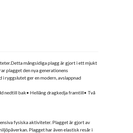
teter.Detta mångsidiga plagg är gjort i ett mjukt
rar plagget den nya generationens
 i ryggslutet ger en modern, avslappnad
 nedtill bak• Hellång dragkedja framtill• Två
siva fysiska aktiviteter. Plagget är gjort av
ljöpåverkan. Plagget har även elastisk resår i