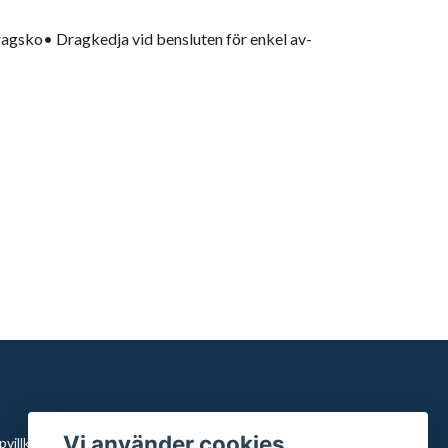
dragsko• Dragkedja vid bensluten för enkel av-
äs mer
Vi använder cookies
villkor