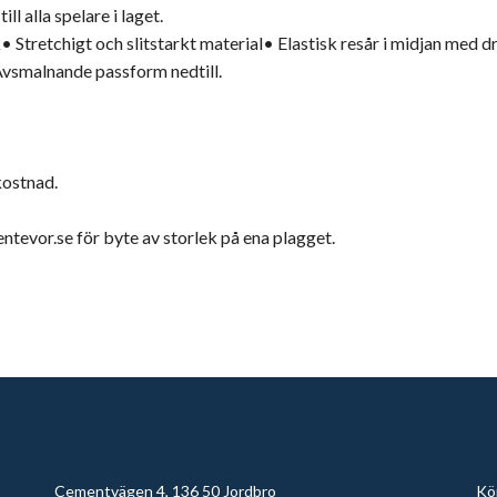
l alla spelare i laget.
 Stretchigt och slitstarkt material• Elastisk resår i midjan med 
vsmalnande passform nedtill.
kostnad.
entevor.se
för byte av storlek på ena plagget.
Adress
L
Cementvägen 4, 136 50 Jordbro
Köp