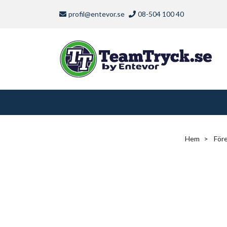
profil@entevor.se
08-504 100 40
Hem
För