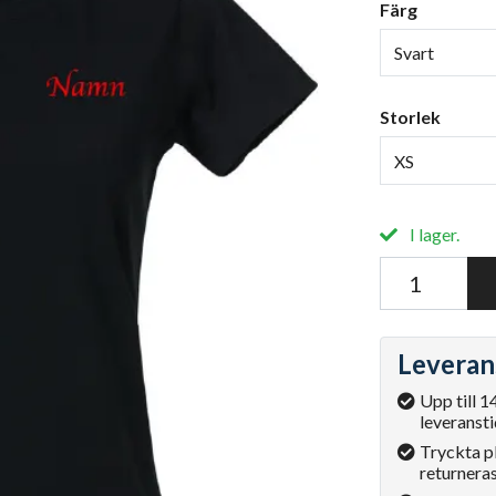
Färg
Svart
Storlek
XS
I lager.
Leveran
Upp till 1
leveransti
Tryckta p
returneras