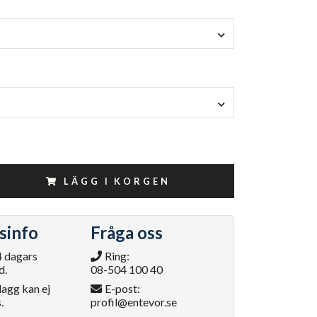
LÄGG I KORGEN
sinfo
Fråga oss
4 dagars
Ring:
d.
08-504 100 40
lagg kan ej
E-post:
.
profil@entevor.se