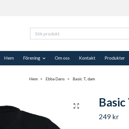
Hem
Förening
Om oss
Kontakt
Produkter
Hem
Ebba Dans
Basic T, dam
Basic
249 kr