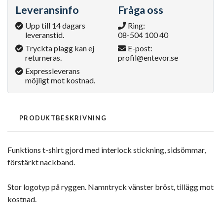
Leveransinfo
Fråga oss
Upp till 14 dagars
Ring:
leveranstid.
08-504 100 40
Tryckta plagg kan ej
E-post:
returneras.
profil@entevor.se
Expressleverans
möjligt mot kostnad.
PRODUKTBESKRIVNING
Funktions t-shirt gjord med interlock stickning, sidsömmar,
förstärkt nackband.
Stor logotyp på ryggen. Namntryck vänster bröst, tillägg mot
kostnad.